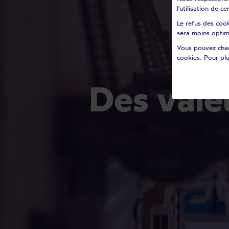
l'utilisation de 
Le refus des cook
sera moins optim
Vous pouvez chan
cookies. Pour plu
Des valeurs fortes, portées par une