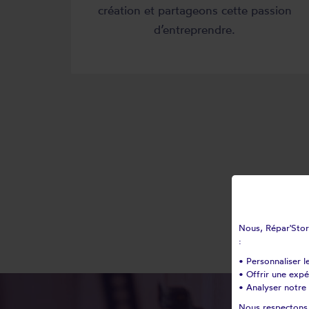
création et partageons cette passion
d’entreprendre.
Nous, Répar'Store
:
• Personnaliser l
• Offrir une exp
• Analyser notre 
Nous respectons v