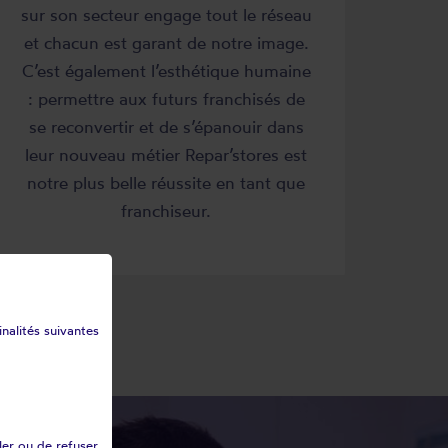
sur son secteur engage tout le réseau
et chacun est garant de notre image.
C’est également l’esthétique humaine
: permettre aux futurs franchisés de
se reconvertir et de s’épanouir dans
leur nouveau métier Repar’stores est
notre plus belle réussite en tant que
franchiseur.
inalités suivantes
ler ou de refuser