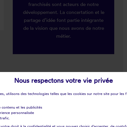
franchisés sont acteurs de notre
développement. La concertation et le
partage d’idée font partie intégrante
de la vision que nous avons de notre
métier.
Nous respectons votre vie privée
s, utilisons des technologies telles que les cookies sur notre site pour les f
e contenu et les publicités
érience personnalisée
trafic.
otre droit à la confidentialité et vous pouvez choisir d'accepter, de contrô