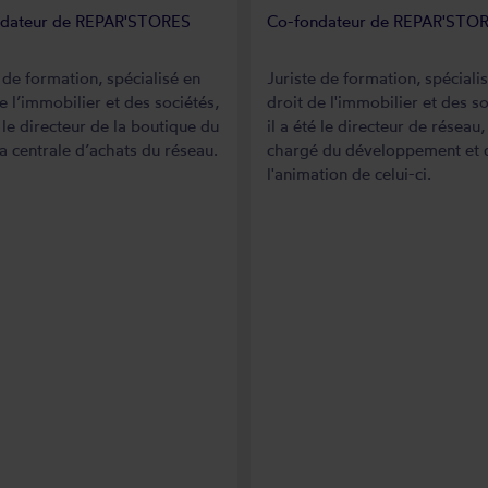
ndateur de REPAR'STORES
Co-fondateur de REPAR'STO
 de formation, spécialisé en
Juriste de formation, spéciali
e l’immobilier et des sociétés,
droit de l'immobilier et des so
é le directeur de la boutique du
il a été le directeur de réseau,
la centrale d’achats du réseau.
chargé du développement et 
l'animation de celui-ci.