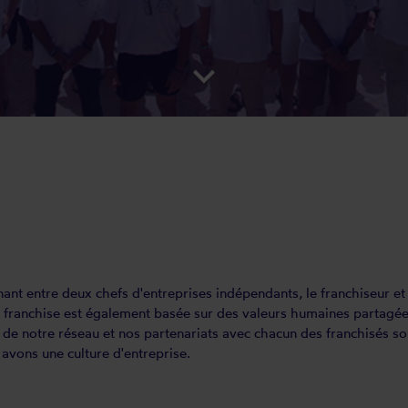
keyboard_arrow_down
nt entre deux chefs d'entreprises indépendants, le franchiseur et l
la franchise est également basée sur des valeurs humaines partagée
de notre réseau et nos partenariats avec chacun des franchisés so
vons une culture d'entreprise.