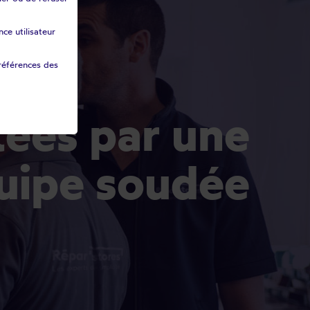
ce utilisateur
références des
uipe soudée