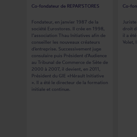
Co-fondateur de REPAR'STORES
Co-fo
Fondateur, en janvier 1987 de la
Juriste
société Eurostores. Il crée en 1998,
droit d
l’association Thau Initiatives afin de
il a ét
conseiller les nouveaux créateurs
Volet, 
d’entreprise. Successivement juge
consulaire puis Président d’Audience
au Tribunal de Commerce de Sète de
2000 à 2007, il devient, en 2011,
Président du GIE «Hérault Initiative
». Il a été le directeur de la formation
initiale et continue.