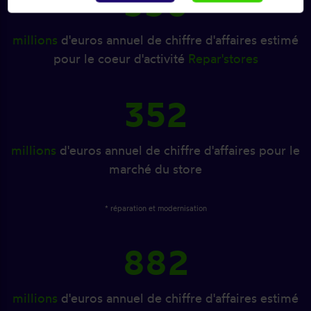
530
millions
d'euros annuel de chiffre d'affaires estimé
pour le coeur d'activité
Repar'stores
352
millions
d'euros annuel de chiffre d'affaires pour le
marché du store
* réparation et modernisation
882
millions
d'euros annuel de chiffre d'affaires estimé