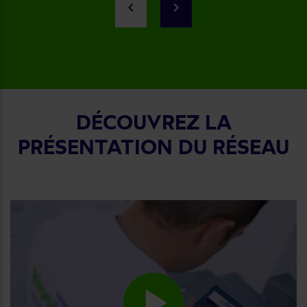
keyboard_arrow_left
keyboard_arrow_right
DÉCOUVREZ LA
PRÉSENTATION DU RÉSEAU
play_arrow