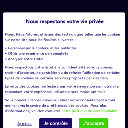
33
Nous respectons votre vie privée
millions
de volets roulants
à motoriser
Nous, Répar'Stores, utilisons des technologies telles que les cookies
sur notre site pour les finalités suivantes :
• Personnaliser le contenu et les publicités
Les chiffres pour l’activité
• Offrir une expérience personnalisée
• Analyser notre trafic.
Répar’stores
:
Nous respectons votre droit à la confidentialité et vous pouvez
choisir d'accepter, de contrôler ou de refuser l'utilisation de certains
types de cookies ou certains services proposés par des tiers.
1008
Le refus des cookies n'affectera pas votre navigation sur notre site
cependant votre expérience utilisateur sera moins optimale.
Vous pouvez changer d'avis ou retirer votre consentement à tout
moment via le centre de préférences des cookies. Pour plus
millions
d'euros annuel de chiffre d'affaires estimé
d'informations, veuillez consulter
notre politique de confidentialité
.
Je contrôle
J'accepte
Je refuse