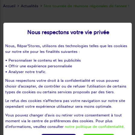
Accueil
Actualités
1ère tournée de réunions régionales de l'année !
01/02/2024
Nous respectons votre vie privée
1ère tournée de réunions
régionales de l'année !
Nous, Répar'Stores, utilisons des technologies telles que les cookies
sur notre site pour les finalités suivantes :
• Personnaliser le contenu et les publicités
• Offrir une expérience personnalisée
Répar'stores a réuni
240 partenaires
• Analyser notre trafic.
franchisés
lors de 8 réunions à Nantes, Paris,
Nous respectons votre droit à la confidentialité et vous pouvez
Lyon, Marseille et Toulouse.
choisir d'accepter, de contrôler ou de refuser l'utilisation de certains
types de cookies ou certains services proposés par des tiers.
Le refus des cookies n'affectera pas votre navigation sur notre site
L'occasion de faire le bilan de l'année 2023 où
cependant votre expérience utilisateur sera moins optimale.
Répar'stores affiche une belle croissance de
Vous pouvez changer d'avis ou retirer votre consentement à tout
12%
par rapport à 2022 pour atteindre les 90
moment via le centre de préférences des cookies. Pour plus
d'informations, veuillez consulter
notre politique de confidentialité
.
millions d'euros. Son activité de niche est