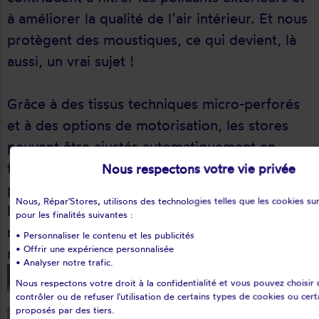
à améliorer la qualité de l’air intérieur. Et nous
protègent des moustiques, ce qui devient, là
aussi, un vrai sujet !
Grâce à des tissus techniques micro-perforés
et à des options de motorisation, les stores
peuvent être ajustés automatiquement en
fonction de la lumière naturelle. De plus en
Nous respectons votre vie privée
plus de matériaux durables sont intégrés dans
Nous, Répar'Stores, utilisons des technologies telles que les cookies sur
leur conception assurent également une
pour les finalités suivantes :
résistance accrue face aux intempéries et aux
• Personnaliser le contenu et les publicités
• Offrir une expérience personnalisée
rayons UV.
• Analyser notre trafic.
Nous respectons votre droit à la confidentialité et vous pouvez choisir 
contrôler ou de refuser l'utilisation de certains types de cookies ou cert
proposés par des tiers.