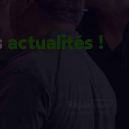
s
actualités !