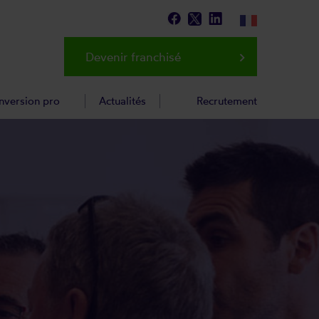
Devenir franchisé
keyboard_arrow_right
nversion pro
Actualités
Recrutement