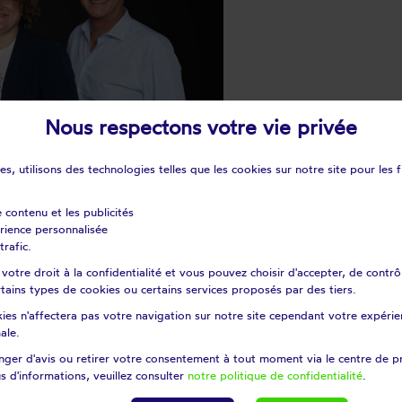
Nous respectons votre vie privée
s, utilisons des technologies telles que les cookies sur notre site pour les f
e contenu et les publicités
érience personnalisée
trafic.
otre droit à la confidentialité et vous pouvez choisir d'accepter, de contrô
certains types de cookies ou certains services proposés par des tiers.
ies n'affectera pas votre navigation sur notre site cependant votre expérien
ale.
ger d'avis ou retirer votre consentement à tout moment via le centre de p
VEC ISABELLE BERNARDOT.
s d'informations, veuillez consulter
notre politique de confidentialité
.