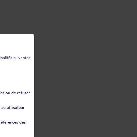
inalités suivantes
ler ou de refuser
ce utilisateur
références des