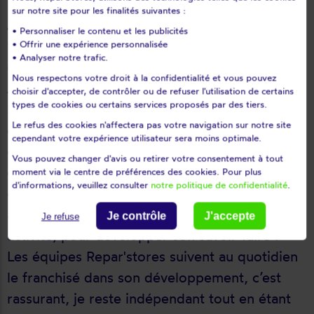
sur notre site pour les finalités suivantes :
Jordan Gourari - 28 ans
• Personnaliser le contenu et les publicités
SecteursSecteur d’intervention : Le Havre sud
• Offrir une expérience personnalisée
• Analyser notre trafic.
(76)
Nous respectons votre droit à la confidentialité et vous pouvez
Après différents emplois dans le domaine de
choisir d'accepter, de contrôler ou de refuser l'utilisation de certains
types de cookies ou certains services proposés par des tiers.
la logistique et de la manutention notamment
Le refus des cookies n'affectera pas votre navigation sur notre site
en tant que cariste puis chef d’équipe, il a
cependant votre expérience utilisateur sera moins optimale.
décidé de devenir son propre patron et a
Vous pouvez changer d'avis ou retirer votre consentement à tout
choisi la franchise. Pour ce jeune chef
moment via le centre de préférences des cookies. Pour plus
d'informations, veuillez consulter
notre politique de confidentialité
.
d’entreprise, il était important de travailler en
autonomie tout en étant accompagné dans son
Je contrôle
J'accepte
Je refuse
activité, pour développer son savoir-faire : «
Les équipes Repar'stores suivent au quotidien
le franchisé dans son développement, c’est
rassurant, je reste indépendant tout en étant