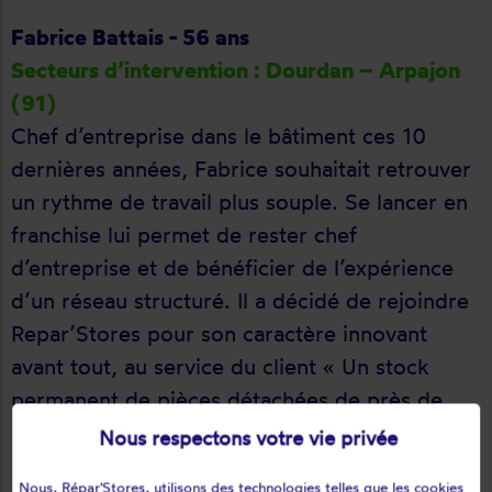
Fabrice Battais - 56 ans
Secteurs d’intervention : Dourdan – Arpajon
(91)
Chef d’entreprise dans le bâtiment ces 10
dernières années, Fabrice souhaitait retrouver
un rythme de travail plus souple. Se lancer en
franchise lui permet de rester chef
d’entreprise et de bénéficier de l’expérience
d’un réseau structuré. Il a décidé de rejoindre
Repar’Stores pour son caractère innovant
avant tout, au service du client « Un stock
permanent de pièces détachées de près de
4000 références, un support technique
Nous respectons votre vie privée
réactif, des outils numériques efficaces… ».
Nous, Répar'Stores, utilisons des technologies telles que les cookies