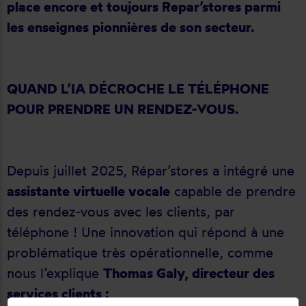
place encore et toujours Repar’stores parmi
les enseignes pionnières de son secteur.
QUAND L’IA DÉCROCHE LE TÉLÉPHONE
POUR PRENDRE UN RENDEZ-VOUS.
Depuis juillet 2025, Répar’stores a intégré une
assistante virtuelle vocale
capable de prendre
des rendez-vous avec les clients, par
téléphone ! Une innovation qui répond à une
problématique très opérationnelle, comme
nous l’explique
Thomas Galy, directeur des
services clients :