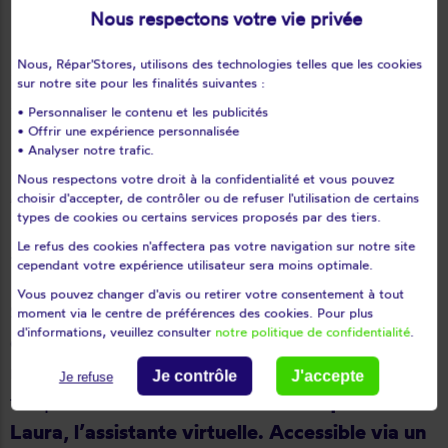
Nous respectons votre vie privée
« Depuis plusieurs années, nous étions
Nous, Répar'Stores, utilisons des technologies telles que les cookies
contraints de fermer le siège une semaine
sur notre site pour les finalités suivantes :
l’été. Mais cette fermeture tombait mal pour
• Personnaliser le contenu et les publicités
les franchisés situés en zones touristiques, car
• Offrir une expérience personnalisée
• Analyser notre trafic.
c’est précisément le moment où les
Nous respectons votre droit à la confidentialité et vous pouvez
propriétaires de résidences secondaires sont
choisir d'accepter, de contrôler ou de refuser l'utilisation de certains
types de cookies ou certains services proposés par des tiers.
disponibles. La demande existe, mais le
Le refus des cookies n'affectera pas votre navigation sur notre site
service n’était pas aligné. »
cependant votre expérience utilisateur sera moins optimale.
Vous pouvez changer d'avis ou retirer votre consentement à tout
Si la prise de rendez-vous en ligne était déjà
moment via le centre de préférences des cookies. Pour plus
d'informations, veuillez consulter
notre politique de confidentialité
.
en place, elle ne répondait pas aux usages de
nombreux clients, encore très attachés au
Je contrôle
J'accepte
Je refuse
téléphone.
C’est dans ce contexte qu’est née
Laura, l’assistante virtuelle. Accessible via un