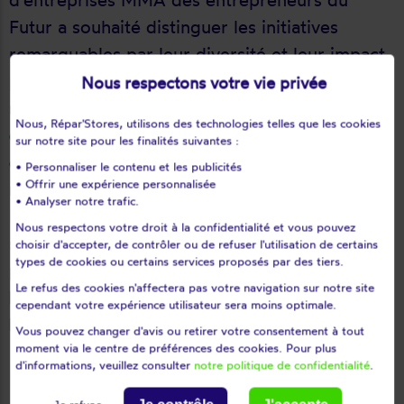
Futur a souhaité distinguer les initiatives
remarquables par leur diversité et leur impact
positif dans les territoires. La fondation
Nous respectons votre vie privée
récompense et accompagne les créateurs
Nous, Répar'Stores, utilisons des technologies telles que les cookies
d’entreprises du secteur marchand, les
sur notre site pour les finalités suivantes :
entreprises de l’économie sociale et solidaire
• Personnaliser le contenu et les publicités
• Offrir une expérience personnalisée
mais également les écosystèmes territoriaux.
• Analyser notre trafic.
Les lauréats ont été minutieusement évalués
Nous respectons votre droit à la confidentialité et vous pouvez
sur leur
choisir d'accepter, de contrôler ou de refuser l'utilisation de certains
types de cookies ou certains services proposés par des tiers.
performance, leur réussite, leur innovation,
Le refus des cookies n'affectera pas votre navigation sur notre site
leur caractère inspirant et leur contribution à
cependant votre expérience utilisateur sera moins optimale.
l’intérêt général.
Vous pouvez changer d'avis ou retirer votre consentement à tout
moment via le centre de préférences des cookies. Pour plus
d'informations, veuillez consulter
notre politique de confidentialité
.
Depuis 2007, la Fondation d’entreprises MMA