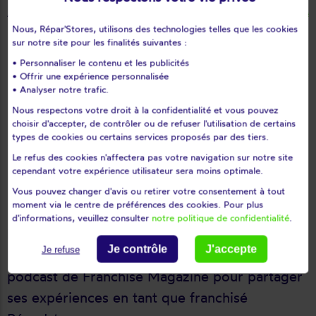
Accueil
Actualités
Frédéric Pruvost, franchisé Répar'stores, participe
Nous, Répar'Stores, utilisons des technologies telles que les cookies
sur notre site pour les finalités suivantes :
08/02/2023
• Personnaliser le contenu et les publicités
• Offrir une expérience personnalisée
Frédéric Pruvost,
• Analyser notre trafic.
franchisé Répar'stores,
Nous respectons votre droit à la confidentialité et vous pouvez
choisir d'accepter, de contrôler ou de refuser l'utilisation de certains
participe dans le
types de cookies ou certains services proposés par des tiers.
podcast de ``Franchise
Le refus des cookies n'affectera pas votre navigation sur notre site
cependant votre expérience utilisateur sera moins optimale.
Magazine``
Vous pouvez changer d'avis ou retirer votre consentement à tout
moment via le centre de préférences des cookies. Pour plus
d'informations, veuillez consulter
notre politique de confidentialité
.
Le franchisé Frédéric Pruvost, secteurs
Je contrôle
J'accepte
Je refuse
Boulogne-sur-Mer et Calais, a participé au
podcast de Franchise Magazine pour partager
ses expériences en tant que franchisé