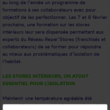
au long de l’année un programme de
formations à ses collaborateurs avec pour
objectif de les perfectionner. Les 7 et 8 février
prochains, une formation sur les stores
intérieurs leur sera dispensée permettant aux
experts du Réseau Repar’Stores (franchisés et
collaborateurs) de se former pour répondre
au mieux aux problématiques d’isolation de
l’habitat.
LES STORES INTÉRIEURS, UN ATOUT
ESSENTIEL POUR L’ISOLATION
Maintenir une température agréable été
comme hiver dans son habitat est primordial.