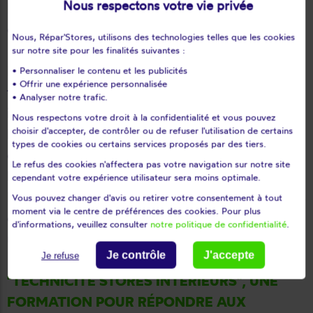
Nous respectons votre vie privée
Pour cela, une bonne isolation est fortement
conseillée.
Nous, Répar'Stores, utilisons des technologies telles que les cookies
sur notre site pour les finalités suivantes :
La déperdition énergétique d’un logement se
• Personnaliser le contenu et les publicités
• Offrir une expérience personnalisée
faisant en partie par les fenêtres, les stores
• Analyser notre trafic.
intérieurs permettent une diminution de
Nous respectons votre droit à la confidentialité et vous pouvez
choisir d'accepter, de contrôler ou de refuser l'utilisation de certains
l’inconfort thermique en emprisonnant l’air
types de cookies ou certains services proposés par des tiers.
extérieur et en l’empêchant de s’infiltrer dans
Le refus des cookies n'affectera pas votre navigation sur notre site
la maison.
cependant votre expérience utilisateur sera moins optimale.
Réparer et/ou moderniser ses stores intérieurs
Vous pouvez changer d'avis ou retirer votre consentement à tout
moment via le centre de préférences des cookies. Pour plus
est ainsi une des solutions à envisager pour
d'informations, veuillez consulter
notre politique de confidentialité
.
une maison moins énergivore !
Je contrôle
J'accepte
Je refuse
"TECHNICITÉ STORES INTÉRIEURS", UNE
FORMATION POUR RÉPONDRE AUX