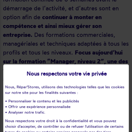
démarrage de l’activité, et d’autres sont en
option afin de
continuer à monter en
compétence et ainsi mieux gérer son
entreprise.
Des formations commerciales,
managériales et techniques adaptées à tous les
profils et tous les niveaux.
Focus aujourd’hui
sur la formation “Manager, niveau 2”, une des
formations phares imaginée par le réseau qui
Nous respectons votre vie privée
se déroule les 24 et 25 juin.
Nous, Répar'Stores, utilisons des technologies telles que les cookies
sur notre site pour les finalités suivantes :
POURQUOI UNE FORMATION “MANAGER,
• Personnaliser le contenu et les publicités
NIVEAU 2” ?
• Offrir une expérience personnalisée
• Analyser notre trafic.
L’idée de cette formation est de permettre aux
Nous respectons votre droit à la confidentialité et vous pouvez
participants d’appréhender le métier de
choisir d'accepter, de contrôler ou de refuser l'utilisation de certains
manager. Un rôle parfois délicat, notamment
types de cookies ou certains services proposés par des tiers.