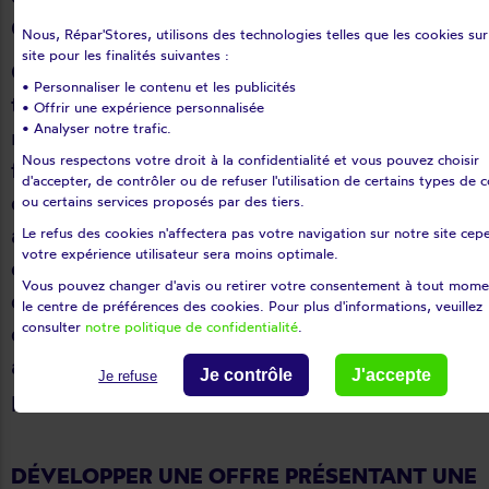
Guillaume Varobieff.
Nous, Répar'Stores, utilisons des technologies telles que les cookies sur
site pour les finalités suivantes :
Car devenir indépendant, oui, mais il est aussi
• Personnaliser le contenu et les publicités
très important de savoir bien s’entourer. Le
• Offrir une expérience personnalisée
• Analyser notre trafic.
réseau de franchise est là pour épauler ses
Nous respectons votre droit à la confidentialité et vous pouvez choisir
franchisés, les former, les faire grandir, leur
d'accepter, de contrôler ou de refuser l'utilisation de certains types de 
divulguer les meilleures pratiques et outils,
ou certains services proposés par des tiers.
afin d’en faire des chefs d’entreprise heureux
Le refus des cookies n'affectera pas votre navigation sur notre site ce
votre expérience utilisateur sera moins optimale.
et épanouis. Une aide est souvent apportée
Vous pouvez changer d'avis ou retirer votre consentement à tout mome
dans le plan de financement, et de
le centre de préférences des cookies. Pour plus d'informations, veuillez
consulter
notre politique de confidentialité
.
développement. Bien plus qu’un
accompagnement au démarrage, le soutien est
Je contrôle
J'accepte
Je refuse
présent dans la durée.
DÉVELOPPER UNE OFFRE PRÉSENTANT UNE