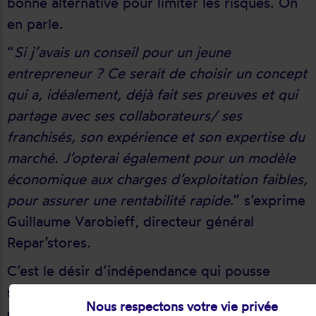
bonne alternative pour limiter les risques. On
en parle.
“
Si j’avais un conseil pour un jeune
entrepreneur ? Ce serait de choisir un concept
qui a, idéalement, déjà fait ses preuves et qui
partage avec ses collaborateurs/ ses
franchisés, son expérience et son expertise du
marché. J’opterai également pour un modèle
économique aux charges d’exploitation faibles,
pour assurer une rentabilité rapide
.” s’exprime
Guillaume Varobieff, directeur général
Repar’stores.
C’est le désir d’indépendance qui pousse
souvent un entrepreneur à créer son activité,
Nous respectons votre vie privée
et “
la franchise est un joli tremplin
” ajoute