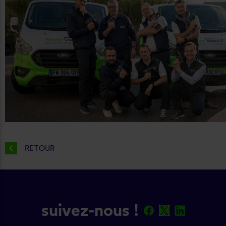
chevron_left
RETOUR
suivez-nous !