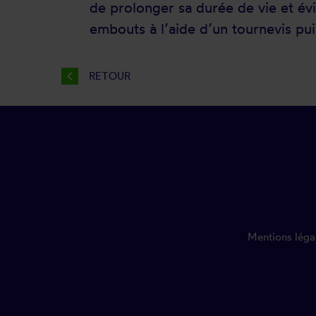
de prolonger sa durée de vie et év
embouts à l’aide d’un tournevis puis
chevron_left
RETOUR
Mentions léga