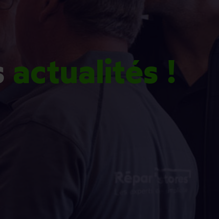
s
actualités !