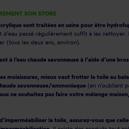
ÈREMENT SON STORE
 acrylique sont traitées en usine pour être hydrofu
 d’eau passé régulièrement suffit à les nettoyer. 
er (tous les deux ans, environ).
ant à l’eau chaude savonneuse à l’aide d’une bros
 les moisissures, mieux vaut frotter la toile au b
 chaude savonneuse/ammoniaque
(en n’oubliant p
vous ne souhaitez pas faire votre mélange maison,
 d’imperméabiliser la toile, assurez-vous que cell
’imperméabilisation.
Il existe des produits tout pr