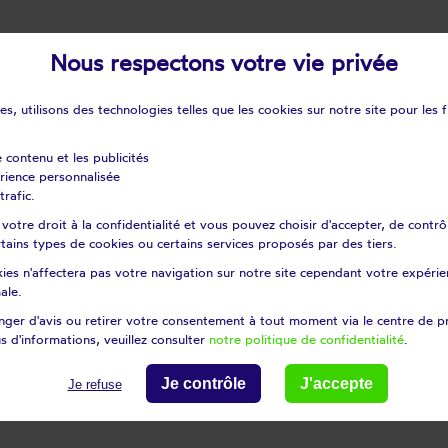
le store, il convient de graisser chaque année le
Nous respectons votre vie privée
commencez par retirer toutes les saletés qui se so
écanisme enroulant. Quelques gouttes déposées su
s, utilisons des technologies telles que les cookies sur notre site pour les f
graissez également les roues d’enroulement après a
e contenu et les publicités
s bricoleur, mieux vaut faire appel à un installateu
érience personnalisée
trafic.
otre droit à la confidentialité et vous pouvez choisir d'accepter, de contrô
S DU VENT
certains types de cookies ou certains services proposés par des tiers.
ation de la terrasse,
le vent peut souffler plus ou 
ies n'affectera pas votre navigation sur notre site cependant votre expérien
ale.
ttention, alors, aux dégâts : toile déchirée et br
ger d'avis ou retirer votre consentement à tout moment via le centre de p
r aux vents de moins de 50 km/h.
Aussi, en cas de
s d'informations, veuillez consulter
notre politique de confidentialité
.
uvert. La meilleure solution pour ne prendre aucun
Je contrôle
J'accepte
Je refuse
utomatique.
Dès que le vent dépasse une certaine f