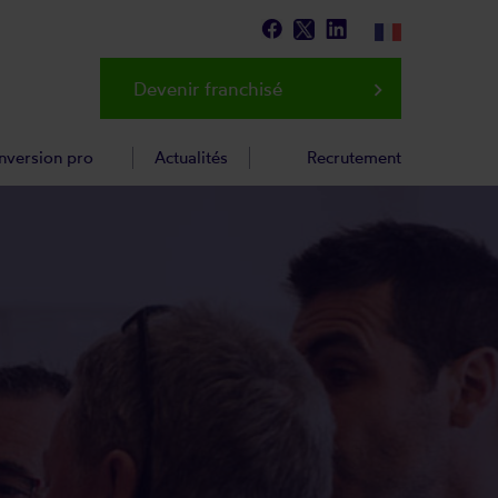
Devenir franchisé
keyboard_arrow_right
nversion pro
Actualités
Recrutement