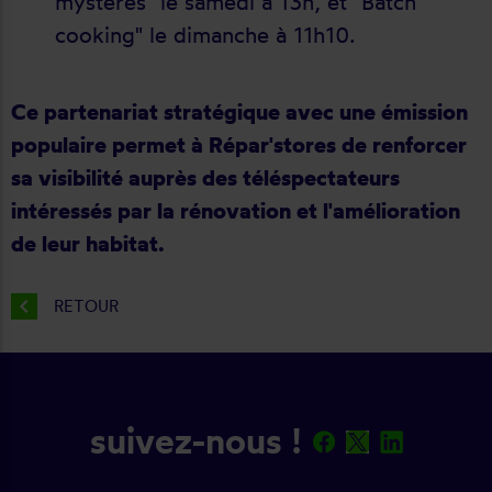
mystères" le samedi à 13h, et "Batch
cooking" le dimanche à 11h10.
Ce partenariat stratégique avec une émission
populaire permet à Répar'stores de renforcer
sa visibilité auprès des téléspectateurs
intéressés par la rénovation et l'amélioration
de leur habitat.
chevron_left
RETOUR
suivez-nous !