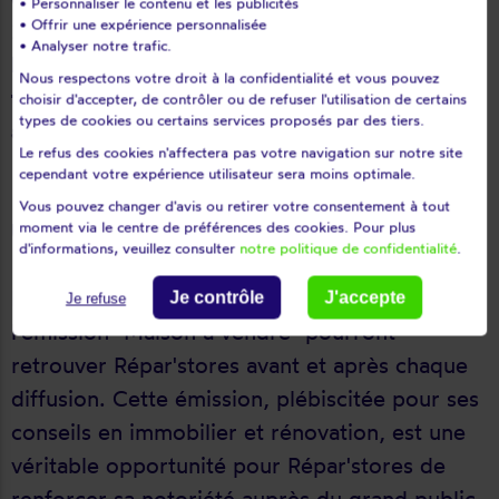
• Personnaliser le contenu et les publicités
• Offrir une expérience personnalisée
25 septembre et jusqu'au 29 octobre 2024,
• Analyser notre trafic.
Répar'stores sera présent sur M6, 6ter et
Nous respectons votre droit à la confidentialité et vous pouvez
téva, en tant que parrain de l'émission "Maison
choisir d'accepter, de contrôler ou de refuser l'utilisation de certains
types de cookies ou certains services proposés par des tiers.
à vendre", animée par Stéphane Plaza
.
Le refus des cookies n'affectera pas votre navigation sur notre site
cependant votre expérience utilisateur sera moins optimale.
Vous pouvez changer d'avis ou retirer votre consentement à tout
UNE VISIBILITE ACCRUE GRACE À M6.
moment via le centre de préférences des cookies. Pour plus
d'informations, veuillez consulter
notre politique de confidentialité
.
Pendant plus d'un mois, les téléspectateurs de
Je contrôle
J'accepte
Je refuse
l'émission "Maison à vendre" pourront
retrouver Répar'stores avant et après chaque
diffusion. Cette émission, plébiscitée pour ses
conseils en immobilier et rénovation, est une
véritable opportunité pour Répar'stores de
renforcer sa notoriété auprès du grand public.