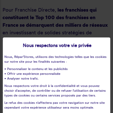
Pour Franchise Directe,
les franchises qui
constituent le Top 100 des franchises en
France se démarquent des milliers de réseaux
en investissant de solides stratégies de
développement.
Nous respectons votre vie privée
SAVOIR SE DÉMARQUER PARMI DES
Nous, Répar'Stores, utilisons des technologies telles que les cookies
sur notre site pour les finalités suivantes :
MILLIERS DE RÉSEAUX DE FRANCHISE
• Personnaliser le contenu et les publicités
Avec plus de 2 000 réseaux de franchises /
• Offrir une expérience personnalisée
concessions en France, Franchise Directe
• Analyser notre trafic.
organise le classement du
« Top 100 des
Nous respectons votre droit à la confidentialité et vous pouvez
choisir d'accepter, de contrôler ou de refuser l'utilisation de certains
franchises en France »
afin de mettre en
types de cookies ou certains services proposés par des tiers.
lumière des franchises qui partagent les
Le refus des cookies n'affectera pas votre navigation sur notre site
mêmes recettes du succès : une identité
cependant votre expérience utilisateur sera moins optimale.