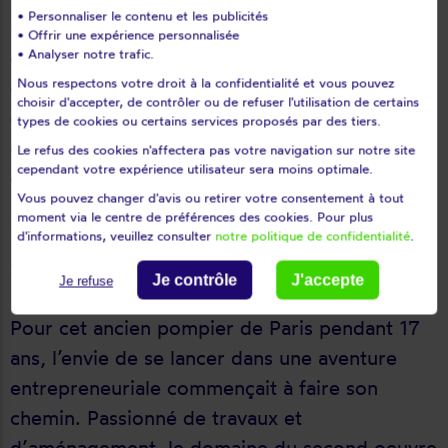
• Personnaliser le contenu et les publicités
une organisation établie et bien structurée tant
• Offrir une expérience personnalisée
dans la communication que dans la logistique
• Analyser notre trafic.
Nous respectons votre droit à la confidentialité et vous pouvez
est un vrai plus. La structure familiale, la
choisir d'accepter, de contrôler ou de refuser l'utilisation de certains
qualité de son accompagnement, le
types de cookies ou certains services proposés par des tiers.
développement rapide du réseau sont un vrai
Le refus des cookies n'affectera pas votre navigation sur notre site
cependant votre expérience utilisateur sera moins optimale.
gage d’efficacité et de confiance.»
Vous pouvez changer d'avis ou retirer votre consentement à tout
moment via le centre de préférences des cookies. Pour plus
Romain Viguié – 40 ans
d'informations, veuillez consulter
notre politique de confidentialité
.
Secteur d’intervention : Dreux (28)
Je contrôle
J'accepte
Je refuse
Pour cet ancien pompier de Paris pendant 17
ans, l’envie de se lancer dans une aventure
entrepreneuriale commençait à faire son
chemin. Passionné de travaux et
d’aménagement, le domaine du second oeuvre