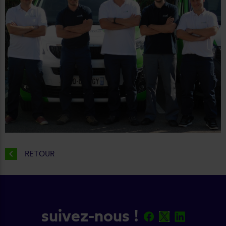
chevron_left
RETOUR
suivez-nous !