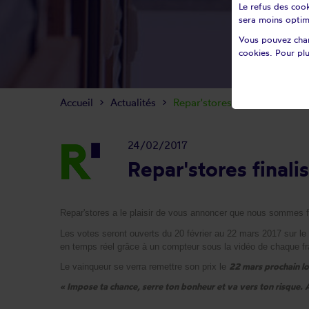
Le refus des cook
sera moins optim
Vous pouvez chan
cookies. Pour plu
Accueil
Actualités
Repar'stores finaliste du fra
24/02/2017
Repar'stores finali
Repar'stores a le plaisir de vous annoncer que nous sommes f
Les votes seront ouverts du 20 février au 22 mars 2017 sur le 
en temps réel grâce à un compteur sous la vidéo de chaque fr
22 mars prochain lo
Le vainqueur se verra remettre son prix le
« Impose ta chance, serre ton bonheur et va vers ton risque. A