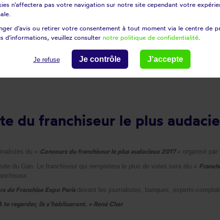
ies n'affectera pas votre navigation sur notre site cependant votre expérien
ale.
ger d'avis ou retirer votre consentement à tout moment via le centre de p
keyboard_arrow_down
s d'informations, veuillez consulter
notre politique de confidentialité
.
Je contrôle
J'accepte
Je refuse
nchiseur le plus audacieux !!!!
ste du franchiseur le plus audacie
Concours du
franchiseur le plus audacieux 2017
inalistes du «
» organisé par 
Franchi
site du Gan. Le franchiseur qui remportera le plus de votes sera élu «
anchiseur.
rs de Franchise Expo Paris
devant les journalistes, banques, experts-comptab
 te regarder, ils s’habitueront. » René Char