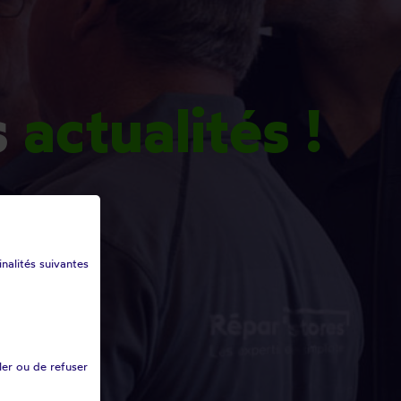
s
actualités !
inalités suivantes
ler ou de refuser