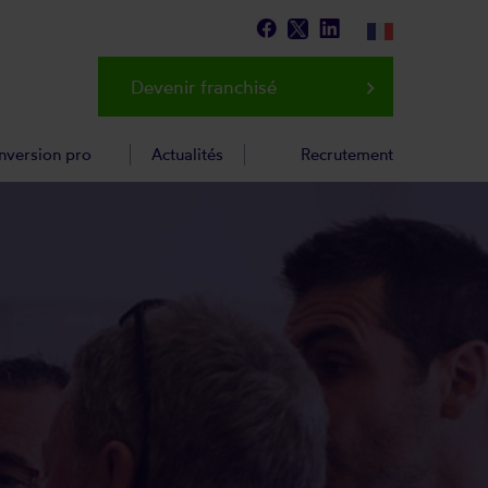
Devenir franchisé
keyboard_arrow_right
nversion pro
Actualités
Recrutement