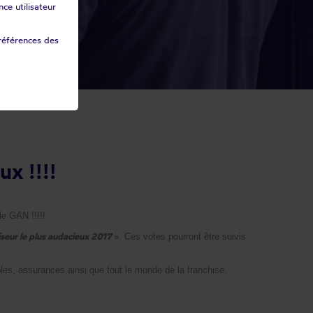
ce utilisateur
références des
ux !!!!
le GAN !!!!!
seur le plus audacieux 2017
». Ces votes pourront être suivis
les, assurances ainsi que tout le monde de la franchise.