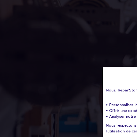
Nous, Répar'Store
:
• Personnaliser l
• Offrir une exp
• Analyser notre 
Nous respectons v
l'utilisation de 