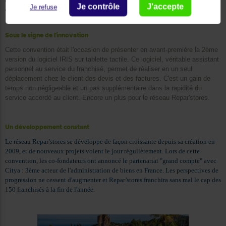
Je contrôle
J'accepte
Je refuse
.
venu parler de performance
Sous le signe de l'innovation
Cette convention était l'occasion de présenter en avant-première la 2ème
version du logiciel IRIS sur tablette tactile. Ce logiciel, véritable assistant
personnel au service du franchisé, permet de réaliser en un seul
déplacement chez le client des devis et des factures. C'est un gain de
temps non négligeable et un pas supplémentaire dans la rapidité du
service accordé au client. Encore un plus pour le réseau Repar'stores.
Un développement constant
Le réseau Repar’stores se développe de façon croissante depuis sa création en
2009, et de nouveaux projets voient le jour régulièrement. Lors de cette
convention, les co-fondateurs ont annoncé le partenariat "grand compte" avec
Citya : 3ème acteur de l'administration de biens en France. Les perspectives de
progression ne cessent d'augmenter et Repar’stores franchira sans mal le cap des
150 franchisés à la fin de l'année.