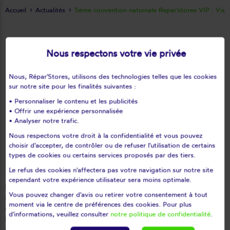
Accueil
Actualités
5ème convention nationale Repar'stores VIP : Vis
28/09/2016
Nous respectons votre vie privée
5ème convention
nationale Repar'stores
Nous, Répar'Stores, utilisons des technologies telles que les cookies
sur notre site pour les finalités suivantes :
VIP : Vision Innovation
• Personnaliser le contenu et les publicités
• Offrir une expérience personnalisée
et Performance en
• Analyser notre trafic.
présence d'Edgar
Nous respectons votre droit à la confidentialité et vous pouvez
choisir d'accepter, de contrôler ou de refuser l'utilisation de certains
Grospiron
types de cookies ou certains services proposés par des tiers.
Le refus des cookies n'affectera pas votre navigation sur notre site
cependant votre expérience utilisateur sera moins optimale.
Repar'stores, première entreprise nationale de réparation et de
Vous pouvez changer d'avis ou retirer votre consentement à tout
modernisation de volets roulants et de stores, réunissait à Cap Esterel
moment via le centre de préférences des cookies. Pour plus
début septembre 130 franchisés, pour sa 5ème convention nationale.
d'informations, veuillez consulter
notre politique de confidentialité
.
L'occasion pour les 3 co-fondateurs de faire profiter aux franchisés de
l'experience d'Edgar Grospiron, invité spécial de cette convention qui est