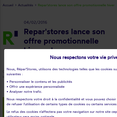
Accueil
Actualités
Repar'stores lance son offre promotionnelle hivern
04/02/2016
Repar'stores lance son
offre promotionnelle
hivernale
Nous respectons votre vie priv
Nous, Répar'Stores, utilisons des technologies telles que les cookies sur
Cet hiver, repar'stores vous offre 100€ sur votre motorisation ! Consultez l
suivantes :
ici:
http://www.reparstores.com/promo/100eurosofferts
• Personnaliser le contenu et les publicités
• Offrir une expérience personnalisée
• Analyser notre trafic.
Nous respectons votre droit à la confidentialité et vous pouvez choisir
de refuser l'utilisation de certains types de cookies ou certains service
Le refus des cookies n'affectera pas votre navigation sur notre site c
utilisateur sera moins optimale.