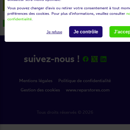
Vous pouvez changer d'avis ou retirer votre consentement à tout mome
préférences des cookies. Pour plus d'informations, veuillez consulter
no
confidentialité
.
chevron_left
RETOUR
Je contrôle
J'acce
Je refuse
suivez-nous !
Mentions légales
Politique de confidentialité
Gestion des cookies
www.reparstores.com
Tous droits réservés © 2026